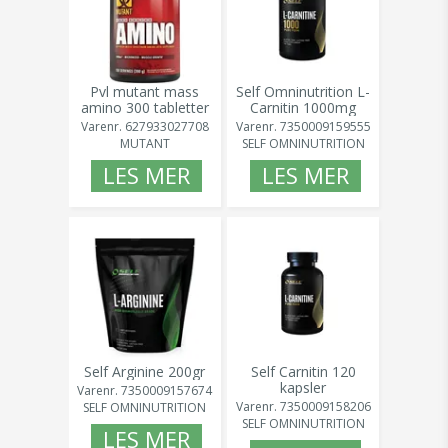
Pvl mutant mass
Self Omninutrition L-
amino 300 tabletter
Carnitin 1000mg
100tab
Varenr.
627933027708
Varenr.
7350009159555
MUTANT
SELF OMNINUTRITION
LES MER
LES MER
Self Arginine 200gr
Self Carnitin 120
kapsler
Varenr.
7350009157674
Varenr.
7350009158206
SELF OMNINUTRITION
SELF OMNINUTRITION
LES MER