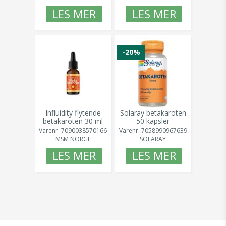
LES MER
LES MER
-20%
Influidity flytende
Solaray betakaroten
betakaroten 30 ml
50 kapsler
Varenr.
7090038570166
Varenr.
7058990967639
MSM NORGE
SOLARAY
LES MER
LES MER