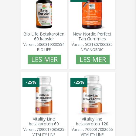
Bio Life Betakaroten
New Nordic Perfect
60 kapsler
Tan Gummies
Varenr.
5060319000554
Varenr.
5021807006335
BIO LIFE
NEW NORDIC
LES MER
LES MER
-25%
-25%
Vitality Line
Vitality line
betakaroten 60
betakaroten 120
kapsler
kapsler
Varenr.
7090017085025
Varenr.
7090017082666
VITALITY LINE
VITALITY LINE