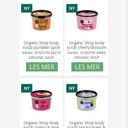
NY
NY
Organic Shop body
Organic Shop body
scrub pumpkin spice
scrub cherry blossom
& brown sugar 250
250 ml
Varenr.
4743318143279
Varenr.
4743318144962
ml
ORGANIC SHOP
ORGANIC SHOP
LES MER
LES MER
NY
NY
Organic Shop body
Organic Shop body
scrub cherry & lime
scrub blackcurrant &