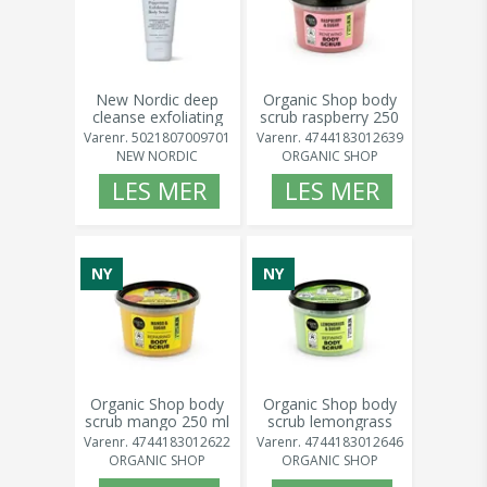
New Nordic deep
Organic Shop body
cleanse exfoliating
scrub raspberry 250
body scrub
ml
Varenr.
5021807009701
Varenr.
4744183012639
peppermint 15
NEW NORDIC
ORGANIC SHOP
LES MER
LES MER
NY
NY
Organic Shop body
Organic Shop body
scrub mango 250 ml
scrub lemongrass
250 ml
Varenr.
4744183012622
Varenr.
4744183012646
ORGANIC SHOP
ORGANIC SHOP