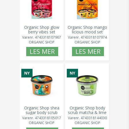
Organic Shop glow
Organic Shop mango
berry vibes set
licious mood set
Varenr.
4743318107967
Varenr.
4743318107974
ORGANIC SHOP
ORGANIC SHOP
LES MER
LES MER
NY
NY
Organic Shop shea
Organic Shop body
sugar body scrub
scrub matcha & lime
collagen boost 250
250 ml
Varenr.
4743318105017
Varenr.
4743318144030
ml
ORGANIC SHOP
ORGANIC SHOP