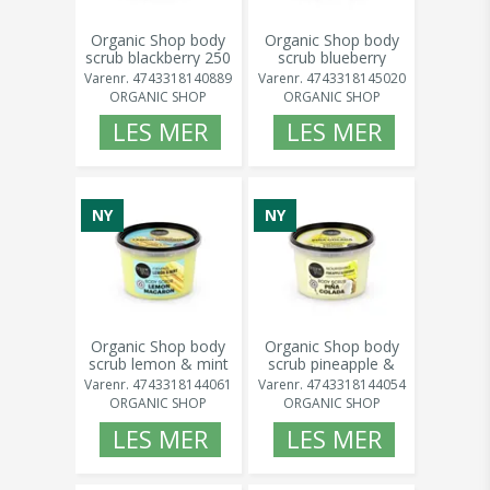
Organic Shop body
Organic Shop body
scrub blackberry 250
scrub blueberry
ml
coconut frozen
Varenr.
4743318140889
Varenr.
4743318145020
yogurt 250
ORGANIC SHOP
ORGANIC SHOP
LES MER
LES MER
NY
NY
Organic Shop body
Organic Shop body
scrub lemon & mint
scrub pineapple &
250 ml
coconut 250 ml
Varenr.
4743318144061
Varenr.
4743318144054
ORGANIC SHOP
ORGANIC SHOP
LES MER
LES MER