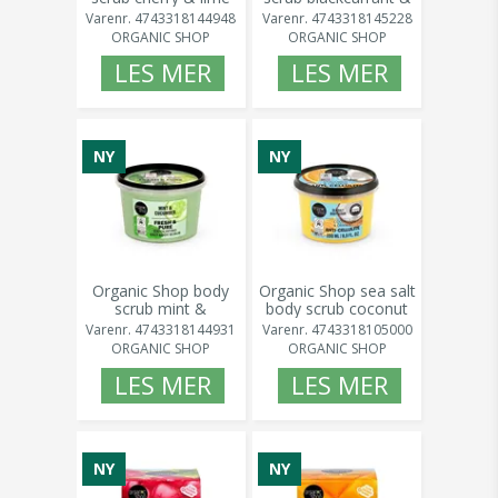
250 ml
eucalyptus 250 ml
Varenr.
4743318144948
Varenr.
4743318145228
ORGANIC SHOP
ORGANIC SHOP
LES MER
LES MER
NY
NY
Organic Shop body
Organic Shop sea salt
scrub mint &
body scrub coconut
cucumber 250 ml
& orange 250 ml
Varenr.
4743318144931
Varenr.
4743318105000
ORGANIC SHOP
ORGANIC SHOP
LES MER
LES MER
NY
NY