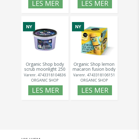
LES MER
LES MER
NY
NY
Organic Shop body
Organic Shop lemon
scrub moonlight 250
macaron fusion body
ml
set
Varenr.
4743318104836
Varenr.
4743318106151
ORGANIC SHOP
ORGANIC SHOP
LES MER
LES MER