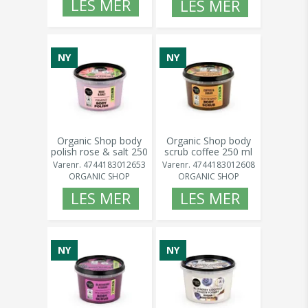
LES MER
LES MER
NY
NY
Organic Shop body
Organic Shop body
polish rose & salt 250
scrub coffee 250 ml
ml
Varenr.
4744183012608
Varenr.
4744183012653
ORGANIC SHOP
ORGANIC SHOP
LES MER
LES MER
NY
NY