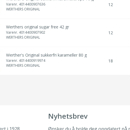
Varenr.
4014400907636
12
WERTHERS ORIGINAL
Werthers original sugar free 42 gr
Varenr.
4014400907902
12
WERTHERS ORIGINAL
Werther's Original sukkerfri karameller 80 g
Varenr.
4014400919974
18
WERTHERS ORIGINAL
Nyhetsbrev
rt i 1928.
Ønsker du å holde deg oppdatert på n