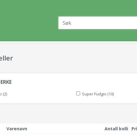
ller
MERKE
o (2)
Super Fudgio (10)
Varenavn
Antall kolli
Pr