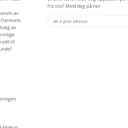
fra oss? Meld deg på her:
senvis av
. Danmark,
tvalg av
ennlige
udd til
kunde?
eringen
å Midtun