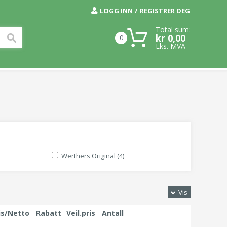
LOGG INN
REGISTRER DEG
Total sum:
kr 0,00
0
Eks. MVA
Werthers Original (4)
Vis
is/Netto
Rabatt
Veil.pris
Antall