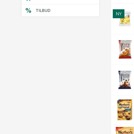
TILBUD
NY