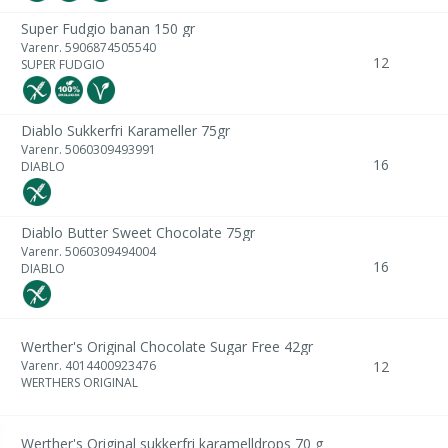
Super Fudgio banan 150 gr
Varenr.
5906874505540
12
SUPER FUDGIO
Diablo Sukkerfri Karameller 75gr
Varenr.
5060309493991
16
DIABLO
Diablo Butter Sweet Chocolate 75gr
Varenr.
5060309494004
16
DIABLO
Werther's Original Chocolate Sugar Free 42gr
Varenr.
4014400923476
12
WERTHERS ORIGINAL
Werther's Original sukkerfri karamelldrops 70 g