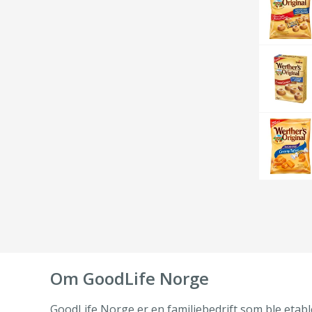
Om GoodLife Norge
GoodLife Norge er en familiebedrift som ble etable