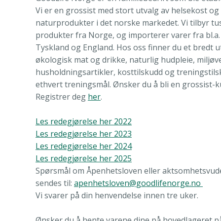
Vi er en grossist med stort utvalg av helsekost og
naturprodukter i det norske markedet. Vi tilbyr tu
produkter fra Norge, og importerer varer fra bl.a
Tyskland og England. Hos oss finner du et bredt u
økologisk mat og drikke, naturlig hudpleie, miljøv
husholdningsartikler, kosttilskudd og treningstilsk
ethvert treningsmål. Ønsker du å bli en grossist-
Registrer deg
her
.
Les redegjørelse her 2022
Les redegjørelse her 2023
Les
redegjørelse her 2024
Les redegjørelse her 2025
Spørsmål om Åpenhetsloven eller aktsomhetsvud
sendes til:
apenhetsloven@goodlifenorge.no
Vi svarer på din henvendelse innen tre uker.
Ønsker du å hente varene dine på hovedlageret p