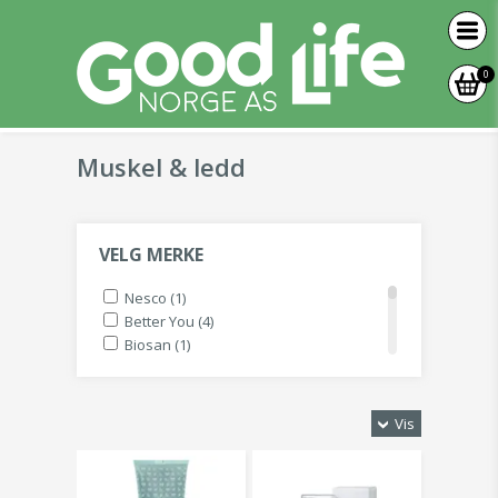
0
Muskel & ledd
VELG MERKE
Nesco (1)
Better You (4)
Biosan (1)
Msm Norge (1)
Rømer (1)
Sunvita (3)
Vis
Weleda (1)
Super Eis-gel (3)
Agrosan (1)