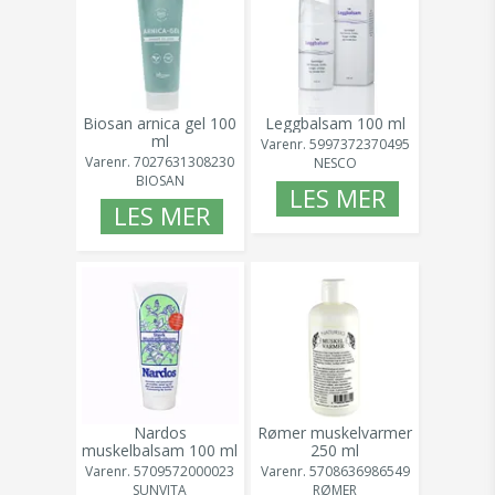
Tiger Balm (2)
Linnex (2)
Perozin (1)
Daniel Einis (2)
Jony Med (1)
Biosan arnica gel 100
Leggbalsam 100 ml
Kiki Health (1)
ml
Varenr.
5997372370495
Varenr.
7027631308230
NESCO
BIOSAN
LES MER
LES MER
Nardos
Rømer muskelvarmer
muskelbalsam 100 ml
250 ml
Varenr.
5709572000023
Varenr.
5708636986549
SUNVITA
RØMER