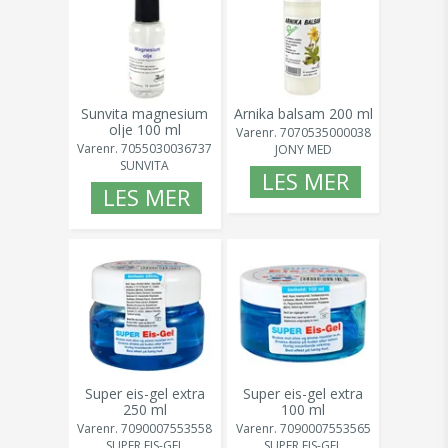
Sunvita magnesium
Arnika balsam 200 ml
olje 100 ml
Varenr.
7070535000038
Varenr.
7055030036737
JONY MED
SUNVITA
LES MER
LES MER
Super eis-gel extra
Super eis-gel extra
250 ml
100 ml
Varenr.
7090007553558
Varenr.
7090007553565
SUPER EIS-GEL
SUPER EIS-GEL