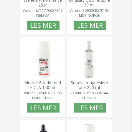
Weleda Arnika Salve
Influidity CBD hudolje
25gr
30 ml
Varenr.
8711776657849
Varenr.
7090038570180
WELEDA
MSM NORGE
LES MER
LES MER
Muskel & ledd med
Sunvita magnesium
EDTA 150 ml
olje 250 ml
Varenr.
709003027006
Varenr.
705503036744
DANIEL EINIS
SUNVITA
LES MER
LES MER