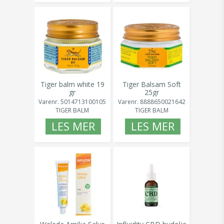
Tiger balm white 19
Tiger Balsam Soft
gr
25gr
Varenr.
5014713100105
Varenr.
8888650021642
TIGER BALM
TIGER BALM
LES MER
LES MER