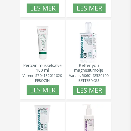
LES MER
LES MER
Perozin muskelsalve
Better you
100 ml
magnesiumolje
kroppsspray 100 ml
Varenr.
5704132011020
Varenr.
5060148520100
PEROZIN
BETTER YOU
LES MER
LES MER