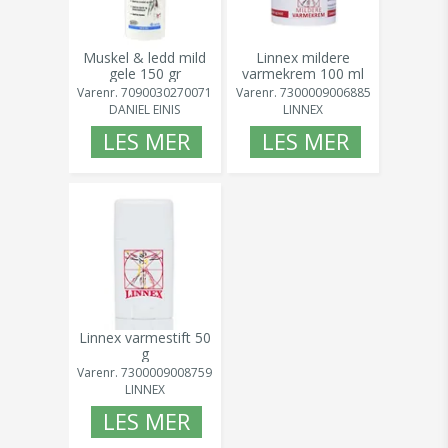
Muskel & ledd mild
Linnex mildere
gele 150 gr
varmekrem 100 ml
Varenr.
7090030270071
Varenr.
7300009006885
DANIEL EINIS
LINNEX
LES MER
LES MER
Linnex varmestift 50
g
Varenr.
7300009008759
LINNEX
LES MER