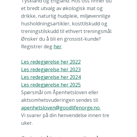
Tyskland og England. Hos oss finner du
et bredt utvalg av økologisk mat og
drikke, naturlig hudpleie, miljøvennlige
husholdningsartikler, kosttilskudd og
treningstilskudd til ethvert treningsmål.
Ønsker du å bli en grossist-kunde?
Registrer deg
her
.
Les redegjørelse her 2022
Les redegjørelse her 2023
Les
redegjørelse her 2024
Les redegjørelse her 2025
Spørsmål om Åpenhetsloven eller
aktsomhetsvuderingen sendes til:
apenhetsloven@goodlifenorge.no
Vi svarer på din henvendelse innen tre
uker.