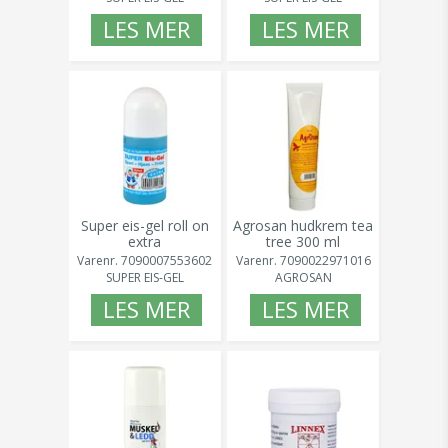
LES MER
LES MER
Super eis-gel roll on
Agrosan hudkrem tea
extra
tree 300 ml
Varenr.
7090007553602
Varenr.
7090022971016
SUPER EIS-GEL
AGROSAN
LES MER
LES MER