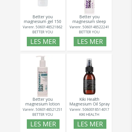
Better you
Better you
magnesium gel 150
magnesium sleep
ml
lotion 180 ml
Varenr.
5060148521862
Varenr.
5060148522241
BETTER YOU
BETTER YOU
LES MER
LES MER
Better you
Kiki Health
magnesium lotion
Magnesium Oil Spray
180 ml
125ml
Varenr.
5060148521251
Varenr.
5060018514017
BETTER YOU
KIKI HEALTH
LES MER
LES MER