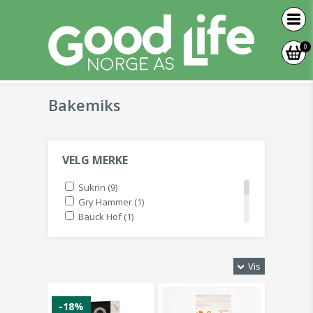
0
Bakemiks
VELG MERKE
Sukrin (9)
Gry Hammer (1)
Bauck Hof (1)
Doves Farm (1)
Helios (2)
Orgran (1)
Vis
Vitam Kørring (1)
Bett`r (2)
-18%