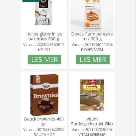
Helios glutenfri lys
Doves Farm pancake
bakemiks 600 g
mix 300 g
Varenr.
7023053165017
Varenr.
5011766111928
HELIOS
DOVES FARM
LES MER
LES MER
Bauck brownies 400
Vitam
gr
Surdeigsekstrakt Øko
15gr
Varenr.
4015637822990
Varenr.
4011437040763
BAUCK HOF
VITAM KØRRING