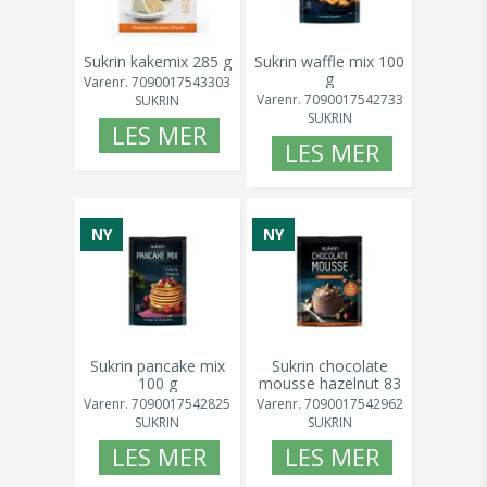
Sukrin kakemix 285 g
Sukrin waffle mix 100
g
Varenr.
7090017543303
Varenr.
7090017542733
SUKRIN
SUKRIN
LES MER
LES MER
NY
NY
Sukrin pancake mix
Sukrin chocolate
100 g
mousse hazelnut 83
g
Varenr.
7090017542825
Varenr.
7090017542962
SUKRIN
SUKRIN
LES MER
LES MER