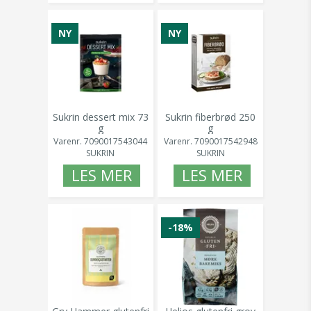
NY
NY
Sukrin dessert mix 73
Sukrin fiberbrød 250
g
g
Varenr.
7090017543044
Varenr.
7090017542948
SUKRIN
SUKRIN
LES MER
LES MER
-18%