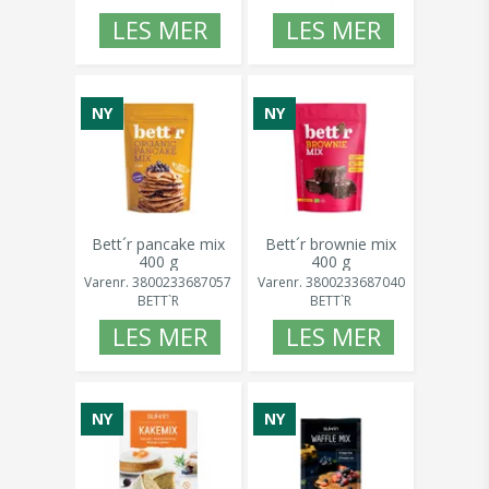
LES MER
LES MER
NY
NY
Bett´r pancake mix
Bett´r brownie mix
400 g
400 g
Varenr.
3800233687057
Varenr.
3800233687040
BETT`R
BETT`R
LES MER
LES MER
NY
NY