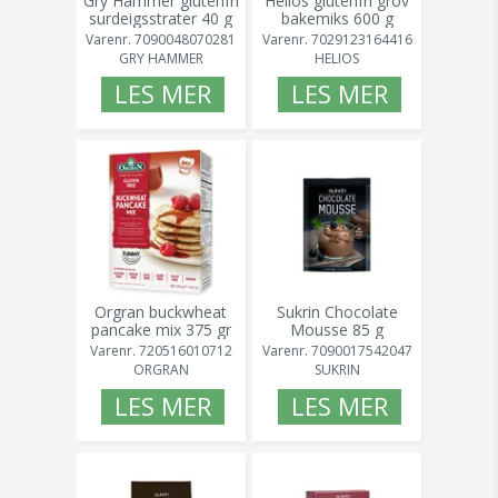
Gry Hammer glutenfri
Helios glutenfri grov
surdeigsstrater 40 g
bakemiks 600 g
Varenr.
7090048070281
Varenr.
7029123164416
GRY HAMMER
HELIOS
LES MER
LES MER
Orgran buckwheat
Sukrin Chocolate
pancake mix 375 gr
Mousse 85 g
Varenr.
720516010712
Varenr.
7090017542047
ORGRAN
SUKRIN
LES MER
LES MER