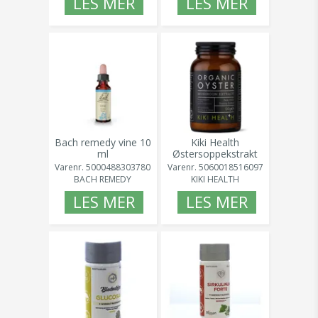
LES MER
LES MER
Bach remedy vine 10
Kiki Health
ml
Østersoppekstrakt
Pulver Øko 50gr
Varenr.
5000488303780
Varenr.
5060018516097
BACH REMEDY
KIKI HEALTH
LES MER
LES MER