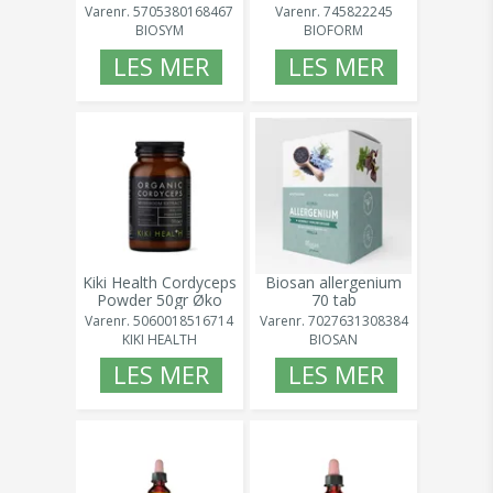
Novo Vita (1)
g
Betaglukan 50 ml
Varenr.
5705380168467
Varenr.
745822245
BIOSYM
BIOFORM
LES MER
LES MER
Kiki Health Cordyceps
Biosan allergenium
Powder 50gr Øko
70 tab
Varenr.
5060018516714
Varenr.
7027631308384
KIKI HEALTH
BIOSAN
LES MER
LES MER