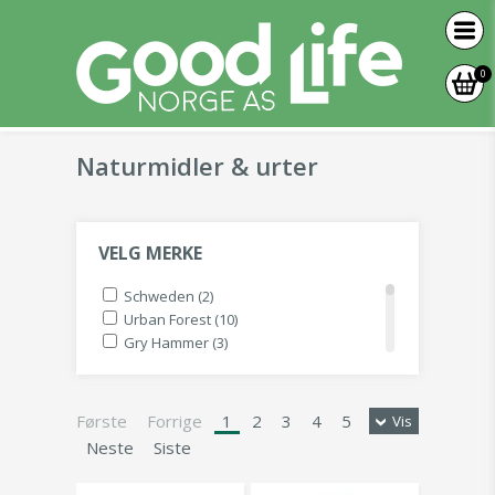
0
Naturmidler & urter
VELG MERKE
Schweden (2)
Urban Forest (10)
Gry Hammer (3)
Bach Remedy (43)
Biocare (1)
Bio Life (2)
Første
Forrige
1
2
3
4
5
Vis
Bioform (4)
Neste
Siste
Biosan (6)
Maharishi (17)