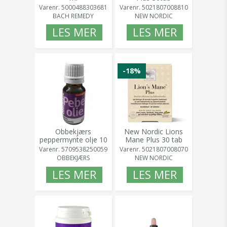
Varenr.
5000488303681
Varenr.
5021807008810
BACH REMEDY
NEW NORDIC
LES MER
LES MER
-18%
Obbekjærs
New Nordic Lions
peppermynte olje 10
Mane Plus 30 tab
ml
Varenr.
5021807008070
Varenr.
5709538250059
NEW NORDIC
OBBEKJÆRS
LES MER
LES MER