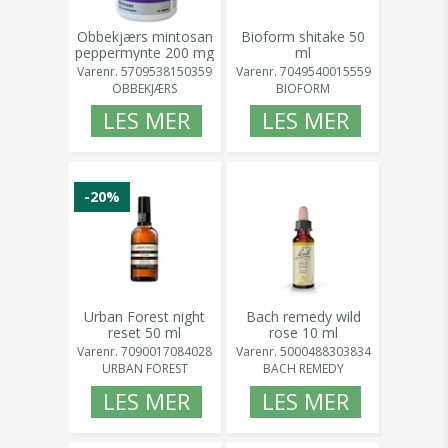
Obbekjærs mintosan
Bioform shitake 50
peppermynte 200 mg
ml
90 kap
Varenr.
7049540015559
Varenr.
5709538150359
BIOFORM
OBBEKJÆRS
LES MER
LES MER
-20%
Urban Forest night
Bach remedy wild
reset 50 ml
rose 10 ml
Varenr.
7090017084028
Varenr.
5000488303834
URBAN FOREST
BACH REMEDY
LES MER
LES MER