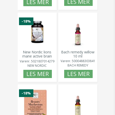
LES MER
LES MER
-18%
New Nordic lions
Bach remedy willow
mane active brain
10 ml
gummies 60 stk
Varenr.
5000488303841
Varenr.
5021807014279
BACH REMEDY
NEW NORDIC
LES MER
LES MER
-18%