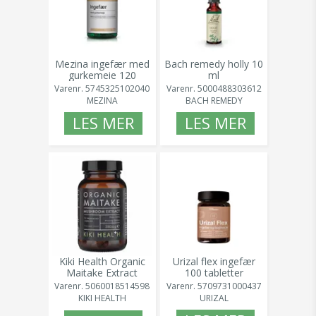
Mezina ingefær med
Bach remedy holly 10
gurkemeie 120
ml
tabletter
Varenr.
5000488303612
Varenr.
5745325102040
BACH REMEDY
MEZINA
LES MER
LES MER
Kiki Health Organic
Urizal flex ingefær
Maitake Extract
100 tabletter
380mg 60 kaps
Varenr.
5709731000437
Varenr.
5060018514598
URIZAL
KIKI HEALTH