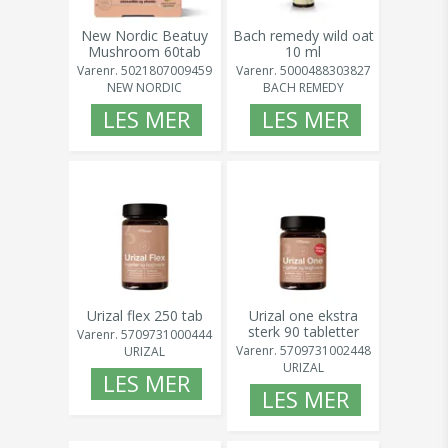
New Nordic Beatuy
Bach remedy wild oat
Mushroom 60tab
10 ml
Varenr.
5021807009459
Varenr.
5000488303827
NEW NORDIC
BACH REMEDY
LES MER
LES MER
Urizal flex 250 tab
Urizal one ekstra
sterk 90 tabletter
Varenr.
5709731000444
Varenr.
5709731002448
URIZAL
URIZAL
LES MER
LES MER