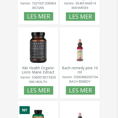
60 tab
Varenr.
7027631308964
Varenr.
65461644314
BIOSAN
MAHARISHI
LES MER
LES MER
Kiki Health Organic
Bach remedy pine 10
Lions Mane Extract
ml
400mg 60kaps
Varenr.
5000488303704
Varenr.
5060018515830
BACH REMEDY
KIKI HEALTH
LES MER
LES MER
NY