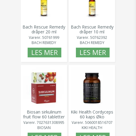
Bach Rescue Remedy
Bach Rescue Remedy
dråper 20 ml
dråper 10 ml
Varenr.
50761999
Varenr.
50762392
BACH REMEDY
BACH REMEDY
LES MER
LES MER
Biosan sirkulinum
Kiki Health Cordyceps
fruit flow 60 tabletter
60 kaps Øko
Varenr.
7027631308995
Varenr.
5060018516707
BIOSAN
KIKI HEALTH