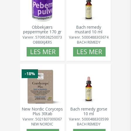
Obbekjærs
Bach remedy
peppermynte 170 gr
mustard 10 ml
Varenr.
5709538250073
Varenr.
5000488303674
OBBEKJÆRS
BACH REMEDY
LES MER
LES MER
-18%
New Nordic Coryceps
Bach remedy gorse
Plus 30tab
10 ml
Varenr.
5021807009367
Varenr.
5000488303599
NEW NORDIC
BACH REMEDY