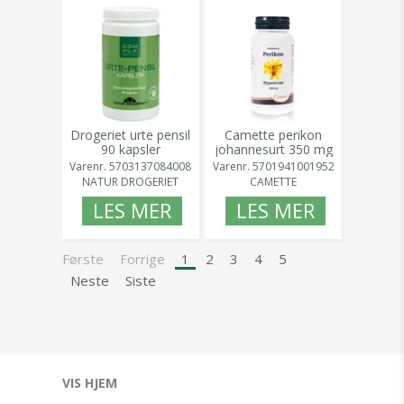
Drogeriet urte pensil
Camette perikon
90 kapsler
johannesurt 350 mg
90 kapsler
Varenr.
5703137084008
Varenr.
5701941001952
NATUR DROGERIET
CAMETTE
LES MER
LES MER
Første
Forrige
1
2
3
4
5
Neste
Siste
VIS HJEM