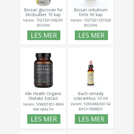
Biosan glucosan for
Biosan sirkulinum
blodsukker 70 kap
forte 90 kap
Varenr.
7027631308261
Varenr.
7027631307028
BIOSAN
BIOSAN
LES MER
LES MER
Kiki Health Organic
Bach remedy
Shiitake Extract
scleranthus 10 ml
400mg 60kaps
Varenr.
5000488303742
Varenr.
5060018514604
BACH REMEDY
KIKI HEALTH
LES MER
LES MER