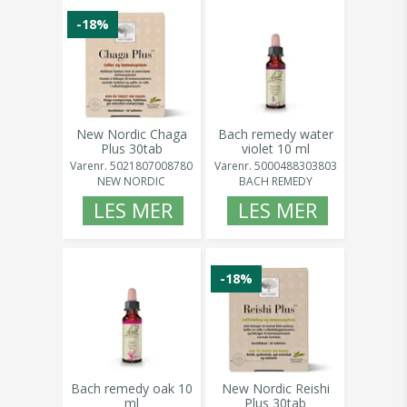
-18%
New Nordic Chaga
Bach remedy water
Plus 30tab
violet 10 ml
Varenr.
5021807008780
Varenr.
5000488303803
NEW NORDIC
BACH REMEDY
LES MER
LES MER
-18%
Bach remedy oak 10
New Nordic Reishi
ml
Plus 30tab