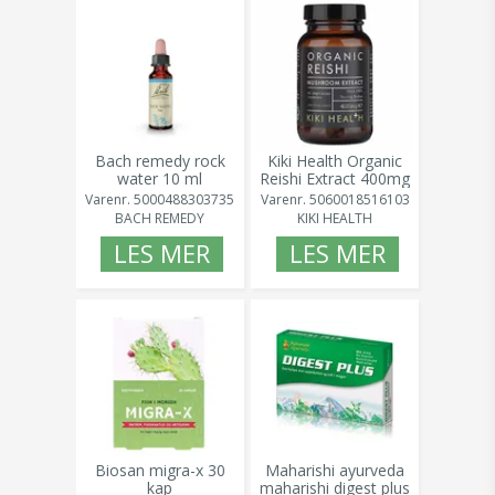
Bach remedy rock
Kiki Health Organic
water 10 ml
Reishi Extract 400mg
60kaps
Varenr.
5000488303735
Varenr.
5060018516103
BACH REMEDY
KIKI HEALTH
LES MER
LES MER
Biosan migra-x 30
Maharishi ayurveda
kap
maharishi digest plus