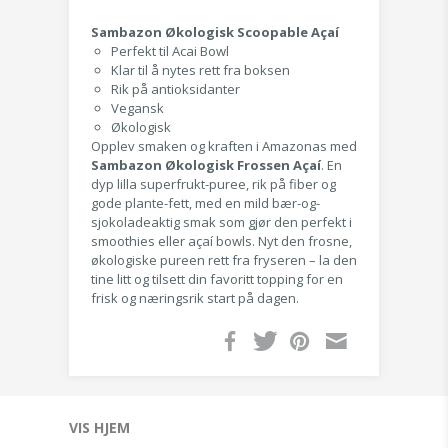
Sambazon Økologisk Scoopable Açaí
Perfekt til Acai Bowl
Klar til å nytes rett fra boksen
Rik på antioksidanter
Vegansk
Økologisk
Opplev smaken og kraften i Amazonas med
Sambazon Økologisk Frossen Açaí
. En
dyp lilla superfrukt-puree, rik på fiber og
gode plante-fett, med en mild bær-og-
sjokoladeaktig smak som gjør den perfekt i
smoothies eller açaí bowls. Nyt den frosne,
økologiske pureen rett fra fryseren – la den
tine litt og tilsett din favoritt topping for en
frisk og næringsrik start på dagen.
VIS HJEM